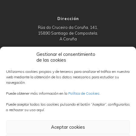
Dirección
Rúa do Cruceiro da Coruña, 141,
15890 Santiago de Compostela,
A Coruña
Gestionar el consentimiento
de las cookies
Teléfono
673 058 147
Utilizamos cookies propias y de terceros para analizar el tráfico en nuestra
661 498 325
web mediante la obtención de los datos necesarios para estudiar su
navegación.
Puede obtener más información en la
Política de Cookies
.
Horarios
Puede aceptar todas las cookies pulsando el botón “Aceptar”, configurarlas
Lun a Vie:
o rechazar su uso aquí.
09:30 - 13:30
15:00 - 19:00
Aceptar cookies