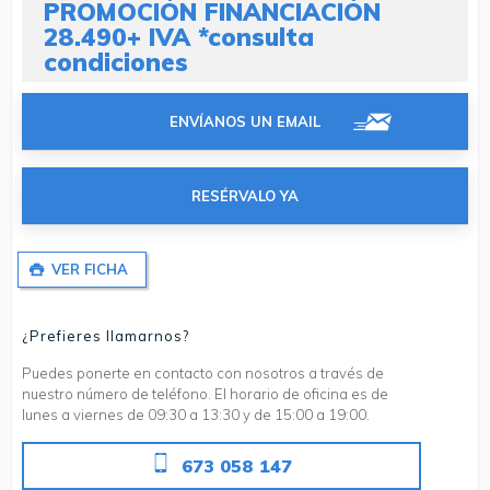
PROMOCIÓN FINANCIACIÓN
28.490+ IVA *consulta
condiciones
ENVÍANOS UN EMAIL
RESÉRVALO YA
VER FICHA
¿Prefieres llamarnos?
Puedes ponerte en contacto con nosotros a través de
nuestro número de teléfono. El horario de oficina es de
lunes a viernes de 09:30 a 13:30 y de 15:00 a 19:00.
673 058 147